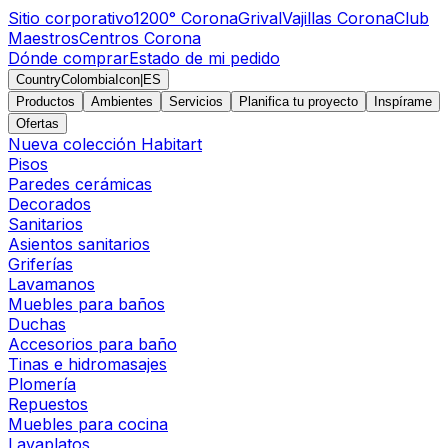
Sitio corporativo
1200° Corona
Grival
Vajillas Corona
Club
Maestros
Centros Corona
Dónde comprar
Estado de mi pedido
CountryColombiaIcon
|
ES
Productos
Ambientes
Servicios
Planifica tu proyecto
Inspírame
Ofertas
Nueva colección Habitart
Pisos
Paredes cerámicas
Decorados
Sanitarios
Asientos sanitarios
Griferías
Lavamanos
Muebles para baños
Duchas
Accesorios para baño
Tinas e hidromasajes
Plomería
Repuestos
Muebles para cocina
Lavaplatos