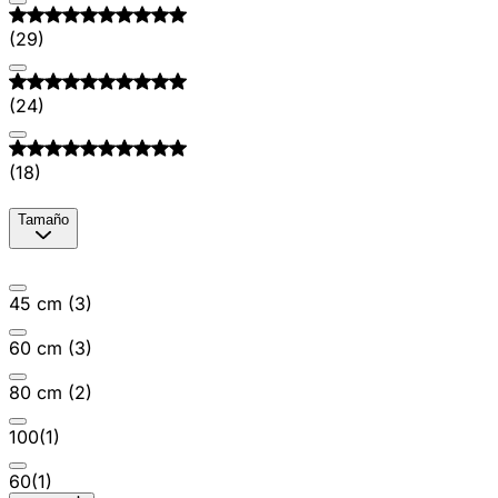
(
29
)
(
24
)
(
18
)
Tamaño
45 cm
(
3
)
60 cm
(
3
)
80 cm
(
2
)
100
(
1
)
60
(
1
)