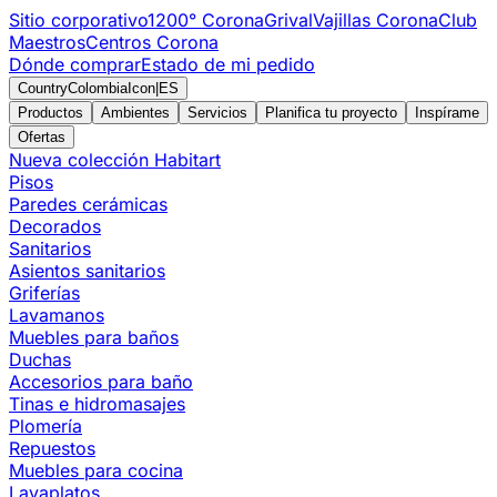
Sitio corporativo
1200° Corona
Grival
Vajillas Corona
Club
Maestros
Centros Corona
Dónde comprar
Estado de mi pedido
CountryColombiaIcon
|
ES
Productos
Ambientes
Servicios
Planifica tu proyecto
Inspírame
Ofertas
Nueva colección Habitart
Pisos
Paredes cerámicas
Decorados
Sanitarios
Asientos sanitarios
Griferías
Lavamanos
Muebles para baños
Duchas
Accesorios para baño
Tinas e hidromasajes
Plomería
Repuestos
Muebles para cocina
Lavaplatos