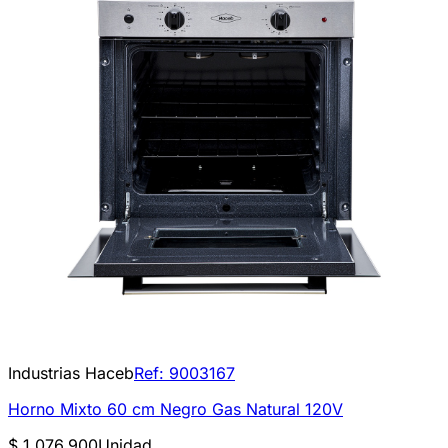
Industrias Haceb
Ref:
9003167
Horno Mixto 60 cm Negro Gas Natural 120V
$ 1.076.900
Unidad