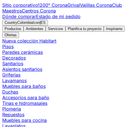
Sitio corporativo
1200° Corona
Grival
Vajillas Corona
Club
Maestros
Centros Corona
Dónde comprar
Estado de mi pedido
CountryColombiaIcon
|
ES
Productos
Ambientes
Servicios
Planifica tu proyecto
Inspírame
Ofertas
Nueva colección Habitart
Pisos
Paredes cerámicas
Decorados
Sanitarios
Asientos sanitarios
Griferías
Lavamanos
Muebles para baños
Duchas
Accesorios para baño
Tinas e hidromasajes
Plomería
Repuestos
Muebles para cocina
Lavaplatos