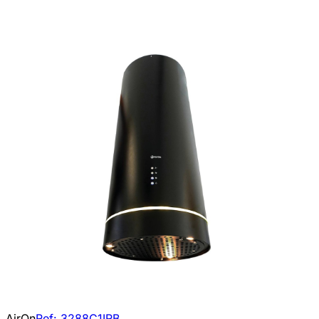
AirOn
Ref:
3288C1IRB