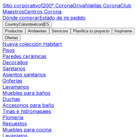
Sitio corporativo
1200° Corona
Grival
Vajillas Corona
Club
Maestros
Centros Corona
Dónde comprar
Estado de mi pedido
CountryColombiaIcon
|
ES
Productos
Ambientes
Servicios
Planifica tu proyecto
Inspírame
Ofertas
Nueva colección Habitart
Pisos
Paredes cerámicas
Decorados
Sanitarios
Asientos sanitarios
Griferías
Lavamanos
Muebles para baños
Duchas
Accesorios para baño
Tinas e hidromasajes
Plomería
Repuestos
Muebles para cocina
Lavaplatos