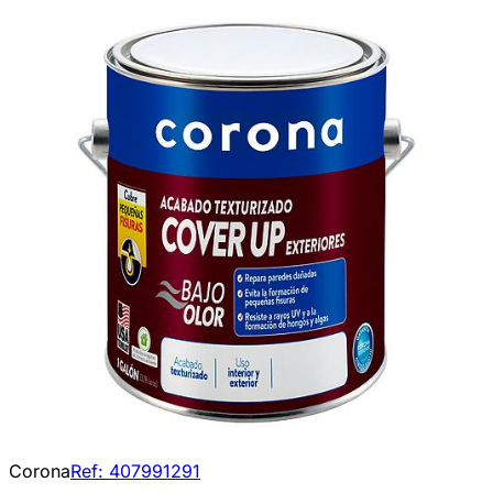
Corona
Ref:
407991291