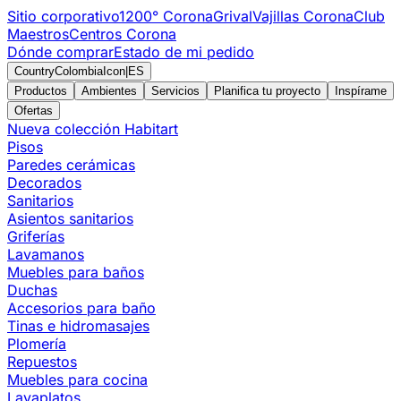
Sitio corporativo
1200° Corona
Grival
Vajillas Corona
Club
Maestros
Centros Corona
Dónde comprar
Estado de mi pedido
CountryColombiaIcon
|
ES
Productos
Ambientes
Servicios
Planifica tu proyecto
Inspírame
Ofertas
Nueva colección Habitart
Pisos
Paredes cerámicas
Decorados
Sanitarios
Asientos sanitarios
Griferías
Lavamanos
Muebles para baños
Duchas
Accesorios para baño
Tinas e hidromasajes
Plomería
Repuestos
Muebles para cocina
Lavaplatos