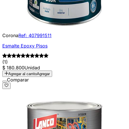
Corona
Ref:
407991511
Esmalte Epoxy Pisos
(1)
$ 180.800
Unidad
Agregar al carrito
Agregar
Comparar