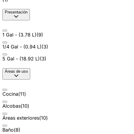
Presentación
1 Gal - (3.78 L)
(
9
)
1/4 Gal - (0.94 L)
(
3
)
5 Gal - (18.92 L)
(
3
)
Áreas de uso
Cocina
(
11
)
Alcobas
(
10
)
Áreas exteriores
(
10
)
Baño
(
8
)