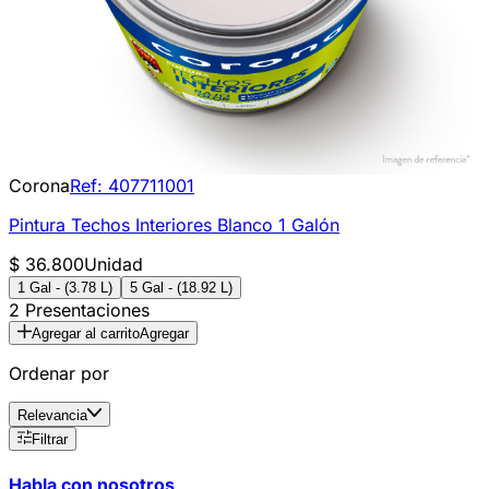
Corona
Ref:
407711001
Pintura Techos Interiores Blanco 1 Galón
$ 36.800
Unidad
1 Gal - (3.78 L)
5 Gal - (18.92 L)
2 Presentaciones
Agregar al carrito
Agregar
Ordenar por
Relevancia
Filtrar
Habla con nosotros