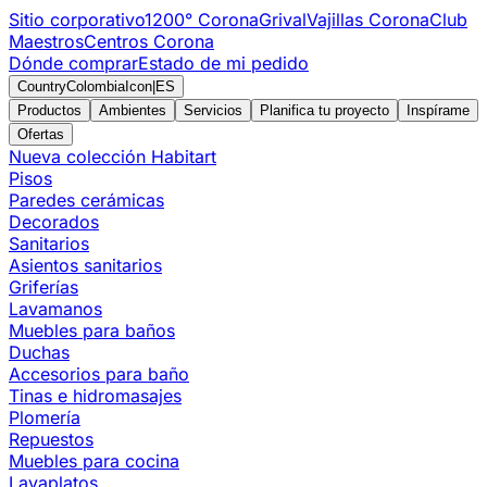
Sitio corporativo
1200° Corona
Grival
Vajillas Corona
Club
Maestros
Centros Corona
Dónde comprar
Estado de mi pedido
CountryColombiaIcon
|
ES
Productos
Ambientes
Servicios
Planifica tu proyecto
Inspírame
Ofertas
Nueva colección Habitart
Pisos
Paredes cerámicas
Decorados
Sanitarios
Asientos sanitarios
Griferías
Lavamanos
Muebles para baños
Duchas
Accesorios para baño
Tinas e hidromasajes
Plomería
Repuestos
Muebles para cocina
Lavaplatos