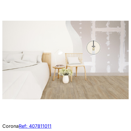
Corona
Ref:
407811011