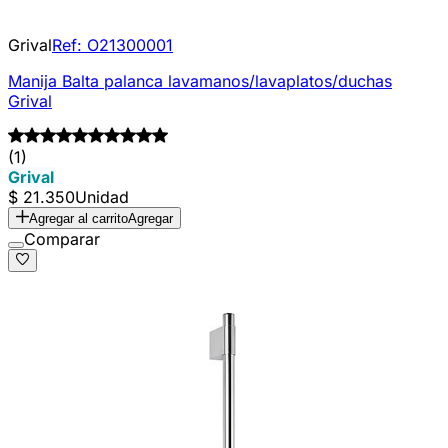
Grival
Ref:
O21300001
Manija Balta palanca lavamanos/lavaplatos/duchas
Grival
(1)
Grival
$ 21.350
Unidad
Agregar al carrito
Agregar
Comparar