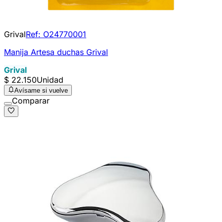
Grival
Ref:
O24770001
Manija Artesa duchas Grival
Grival
$ 22.150
Unidad
Avísame si vuelve
Comparar