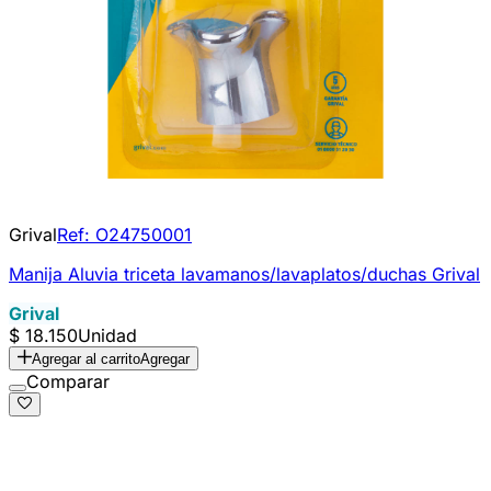
Grival
Ref:
O24750001
Manija Aluvia triceta lavamanos/lavaplatos/duchas Grival
Grival
$ 18.150
Unidad
Agregar al carrito
Agregar
Comparar