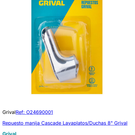
Grival
Ref:
O24690001
Repuesto manija Cascade Lavaplatos/Duchas 8" Grival
Grival