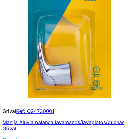
Grival
Ref:
O24730001
Manija Aluvia palanca lavamanos/lavaplatos/duchas
Grival