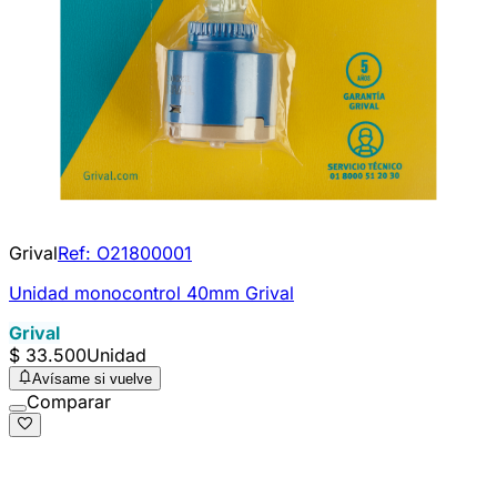
Grival
Ref:
O21800001
Unidad monocontrol 40mm Grival
Grival
$ 33.500
Unidad
Avísame si vuelve
Comparar