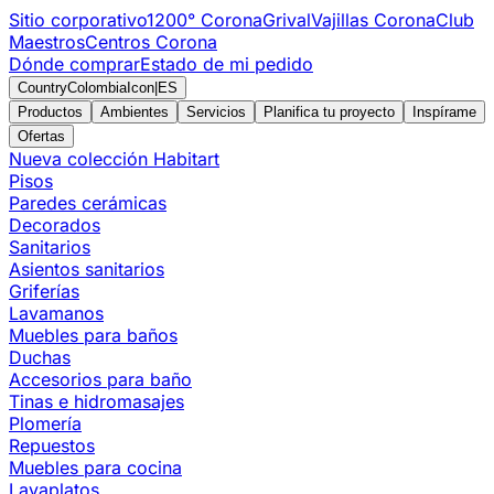
Sitio corporativo
1200° Corona
Grival
Vajillas Corona
Club
Maestros
Centros Corona
Dónde comprar
Estado de mi pedido
CountryColombiaIcon
|
ES
Productos
Ambientes
Servicios
Planifica tu proyecto
Inspírame
Ofertas
Nueva colección Habitart
Pisos
Paredes cerámicas
Decorados
Sanitarios
Asientos sanitarios
Griferías
Lavamanos
Muebles para baños
Duchas
Accesorios para baño
Tinas e hidromasajes
Plomería
Repuestos
Muebles para cocina
Lavaplatos