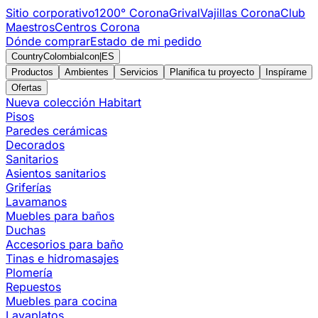
Sitio corporativo
1200° Corona
Grival
Vajillas Corona
Club
Maestros
Centros Corona
Dónde comprar
Estado de mi pedido
CountryColombiaIcon
|
ES
Productos
Ambientes
Servicios
Planifica tu proyecto
Inspírame
Ofertas
Nueva colección Habitart
Pisos
Paredes cerámicas
Decorados
Sanitarios
Asientos sanitarios
Griferías
Lavamanos
Muebles para baños
Duchas
Accesorios para baño
Tinas e hidromasajes
Plomería
Repuestos
Muebles para cocina
Lavaplatos