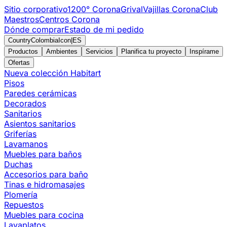
Sitio corporativo
1200° Corona
Grival
Vajillas Corona
Club
Maestros
Centros Corona
Dónde comprar
Estado de mi pedido
CountryColombiaIcon
|
ES
Productos
Ambientes
Servicios
Planifica tu proyecto
Inspírame
Ofertas
Nueva colección Habitart
Pisos
Paredes cerámicas
Decorados
Sanitarios
Asientos sanitarios
Griferías
Lavamanos
Muebles para baños
Duchas
Accesorios para baño
Tinas e hidromasajes
Plomería
Repuestos
Muebles para cocina
Lavaplatos