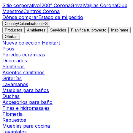
Sitio corporativo
1200° Corona
Grival
Vajillas Corona
Club
Maestros
Centros Corona
Dónde comprar
Estado de mi pedido
CountryColombiaIcon
|
ES
Productos
Ambientes
Servicios
Planifica tu proyecto
Inspírame
Ofertas
Nueva colección Habitart
Pisos
Paredes cerámicas
Decorados
Sanitarios
Asientos sanitarios
Griferías
Lavamanos
Muebles para baños
Duchas
Accesorios para baño
Tinas e hidromasajes
Plomería
Repuestos
Muebles para cocina
Lavaplatos