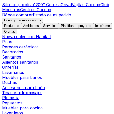
Sitio corporativo
1200° Corona
Grival
Vajillas Corona
Club
Maestros
Centros Corona
Dónde comprar
Estado de mi pedido
CountryColombiaIcon
|
ES
Productos
Ambientes
Servicios
Planifica tu proyecto
Inspírame
Ofertas
Nueva colección Habitart
Pisos
Paredes cerámicas
Decorados
Sanitarios
Asientos sanitarios
Griferías
Lavamanos
Muebles para baños
Duchas
Accesorios para baño
Tinas e hidromasajes
Plomería
Repuestos
Muebles para cocina
Lavaplatos