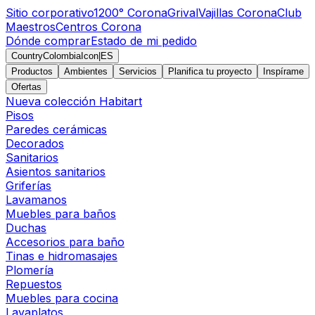
Sitio corporativo
1200° Corona
Grival
Vajillas Corona
Club
Maestros
Centros Corona
Dónde comprar
Estado de mi pedido
CountryColombiaIcon
|
ES
Productos
Ambientes
Servicios
Planifica tu proyecto
Inspírame
Ofertas
Nueva colección Habitart
Pisos
Paredes cerámicas
Decorados
Sanitarios
Asientos sanitarios
Griferías
Lavamanos
Muebles para baños
Duchas
Accesorios para baño
Tinas e hidromasajes
Plomería
Repuestos
Muebles para cocina
Lavaplatos