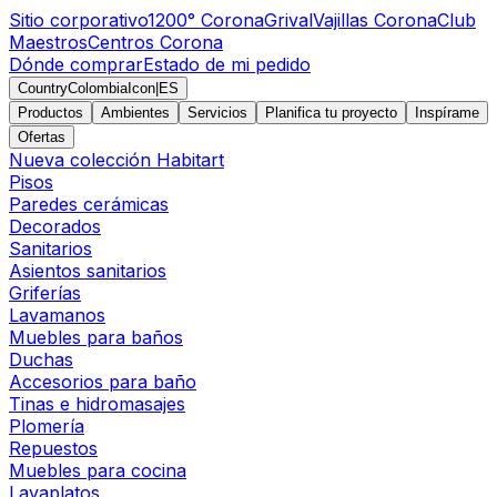
Sitio corporativo
1200° Corona
Grival
Vajillas Corona
Club
Maestros
Centros Corona
Dónde comprar
Estado de mi pedido
CountryColombiaIcon
|
ES
Productos
Ambientes
Servicios
Planifica tu proyecto
Inspírame
Ofertas
Nueva colección Habitart
Pisos
Paredes cerámicas
Decorados
Sanitarios
Asientos sanitarios
Griferías
Lavamanos
Muebles para baños
Duchas
Accesorios para baño
Tinas e hidromasajes
Plomería
Repuestos
Muebles para cocina
Lavaplatos