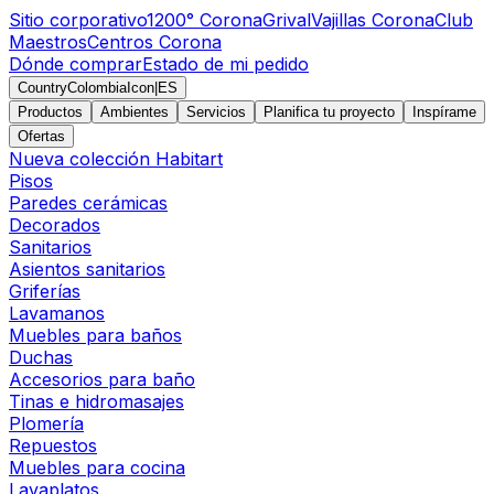
Sitio corporativo
1200° Corona
Grival
Vajillas Corona
Club
Maestros
Centros Corona
Dónde comprar
Estado de mi pedido
CountryColombiaIcon
|
ES
Productos
Ambientes
Servicios
Planifica tu proyecto
Inspírame
Ofertas
Nueva colección Habitart
Pisos
Paredes cerámicas
Decorados
Sanitarios
Asientos sanitarios
Griferías
Lavamanos
Muebles para baños
Duchas
Accesorios para baño
Tinas e hidromasajes
Plomería
Repuestos
Muebles para cocina
Lavaplatos