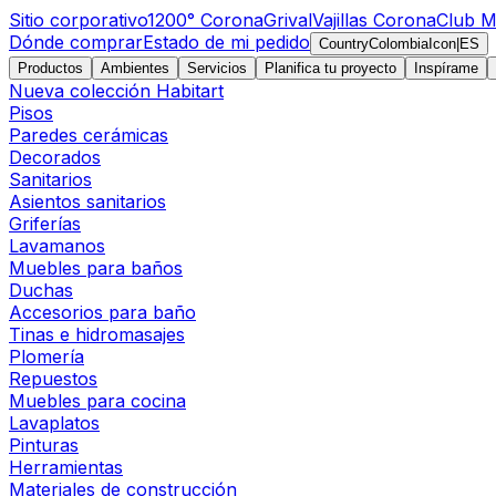
Sitio corporativo
1200° Corona
Grival
Vajillas Corona
Club M
Dónde comprar
Estado de mi pedido
CountryColombiaIcon
|
ES
Productos
Ambientes
Servicios
Planifica tu proyecto
Inspírame
Nueva colección Habitart
Pisos
Paredes cerámicas
Decorados
Sanitarios
Asientos sanitarios
Griferías
Lavamanos
Muebles para baños
Duchas
Accesorios para baño
Tinas e hidromasajes
Plomería
Repuestos
Muebles para cocina
Lavaplatos
Pinturas
Herramientas
Materiales de construcción