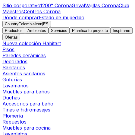
Sitio corporativo
1200° Corona
Grival
Vajillas Corona
Club
Maestros
Centros Corona
Dónde comprar
Estado de mi pedido
CountryColombiaIcon
|
ES
Productos
Ambientes
Servicios
Planifica tu proyecto
Inspírame
Ofertas
Nueva colección Habitart
Pisos
Paredes cerámicas
Decorados
Sanitarios
Asientos sanitarios
Griferías
Lavamanos
Muebles para baños
Duchas
Accesorios para baño
Tinas e hidromasajes
Plomería
Repuestos
Muebles para cocina
Lavaplatos