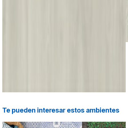
*Las fotografías de productos y ambientes son
ilustrativas, algunos atributos de color y textura pueden
variar de acuerdo a la resolución de tu pantalla y diferir
de la realidad. Los elementos de ambientación no se
incluyen en la compra.
Te pueden interesar estos ambientes