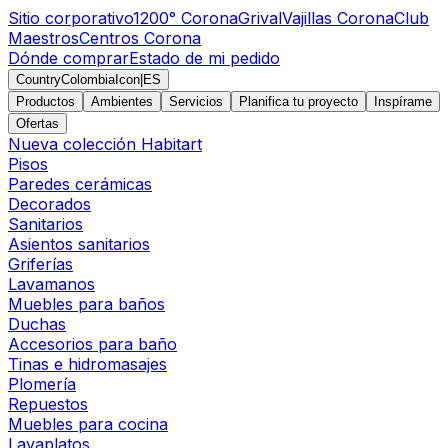
Sitio corporativo
1200° Corona
Grival
Vajillas Corona
Club
Maestros
Centros Corona
Dónde comprar
Estado de mi pedido
CountryColombiaIcon
|
ES
Productos
Ambientes
Servicios
Planifica tu proyecto
Inspírame
Ofertas
Nueva colección Habitart
Pisos
Paredes cerámicas
Decorados
Sanitarios
Asientos sanitarios
Griferías
Lavamanos
Muebles para baños
Duchas
Accesorios para baño
Tinas e hidromasajes
Plomería
Repuestos
Muebles para cocina
Lavaplatos