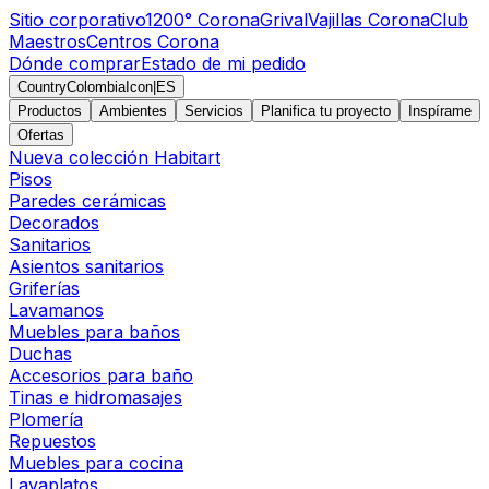
Sitio corporativo
1200° Corona
Grival
Vajillas Corona
Club
Maestros
Centros Corona
Dónde comprar
Estado de mi pedido
CountryColombiaIcon
|
ES
Productos
Ambientes
Servicios
Planifica tu proyecto
Inspírame
Ofertas
Nueva colección Habitart
Pisos
Paredes cerámicas
Decorados
Sanitarios
Asientos sanitarios
Griferías
Lavamanos
Muebles para baños
Duchas
Accesorios para baño
Tinas e hidromasajes
Plomería
Repuestos
Muebles para cocina
Lavaplatos