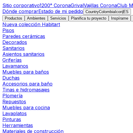
Sitio corporativo
1200° Corona
Grival
Vajillas Corona
Club M
Dónde comprar
Estado de mi pedido
CountryColombiaIcon
|
ES
Productos
Ambientes
Servicios
Planifica tu proyecto
Inspírame
Nueva colección Habitart
Pisos
Paredes cerámicas
Decorados
Sanitarios
Asientos sanitarios
Griferías
Lavamanos
Muebles para baños
Duchas
Accesorios para baño
Tinas e hidromasajes
Plomería
Repuestos
Muebles para cocina
Lavaplatos
Pinturas
Herramientas
Materiales de construcción