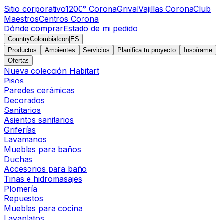
Sitio corporativo
1200° Corona
Grival
Vajillas Corona
Club
Maestros
Centros Corona
Dónde comprar
Estado de mi pedido
CountryColombiaIcon
|
ES
Productos
Ambientes
Servicios
Planifica tu proyecto
Inspírame
Ofertas
Nueva colección Habitart
Pisos
Paredes cerámicas
Decorados
Sanitarios
Asientos sanitarios
Griferías
Lavamanos
Muebles para baños
Duchas
Accesorios para baño
Tinas e hidromasajes
Plomería
Repuestos
Muebles para cocina
Lavaplatos