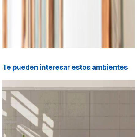
*Las fotografías de productos y ambientes son
ilustrativas, algunos atributos de color y textura pueden
variar de acuerdo a la resolución de tu pantalla y diferir
de la realidad. Los elementos de ambientación no se
incluyen en la compra.
Te pueden interesar estos ambientes