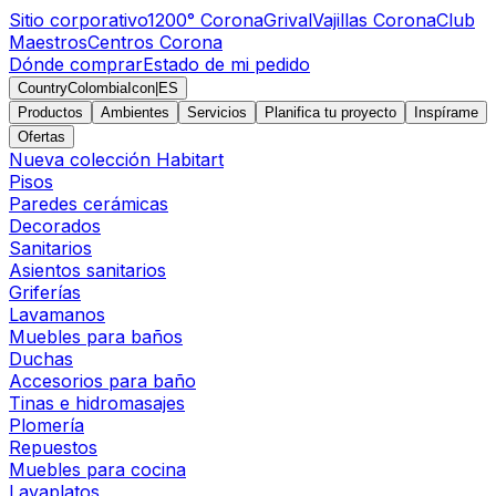
Sitio corporativo
1200° Corona
Grival
Vajillas Corona
Club
Maestros
Centros Corona
Dónde comprar
Estado de mi pedido
CountryColombiaIcon
|
ES
Productos
Ambientes
Servicios
Planifica tu proyecto
Inspírame
Ofertas
Nueva colección Habitart
Pisos
Paredes cerámicas
Decorados
Sanitarios
Asientos sanitarios
Griferías
Lavamanos
Muebles para baños
Duchas
Accesorios para baño
Tinas e hidromasajes
Plomería
Repuestos
Muebles para cocina
Lavaplatos