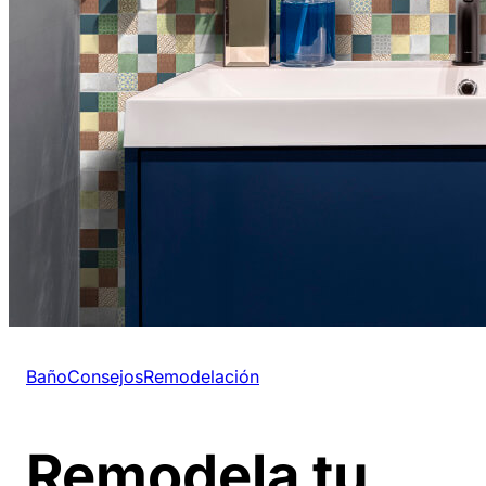
Baño
Consejos
Remodelación
Remodela tu