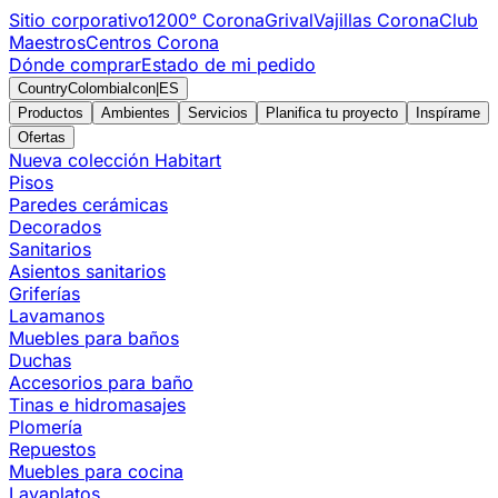
Sitio corporativo
1200° Corona
Grival
Vajillas Corona
Club
Maestros
Centros Corona
Dónde comprar
Estado de mi pedido
CountryColombiaIcon
|
ES
Productos
Ambientes
Servicios
Planifica tu proyecto
Inspírame
Ofertas
Nueva colección Habitart
Pisos
Paredes cerámicas
Decorados
Sanitarios
Asientos sanitarios
Griferías
Lavamanos
Muebles para baños
Duchas
Accesorios para baño
Tinas e hidromasajes
Plomería
Repuestos
Muebles para cocina
Lavaplatos