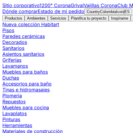
Sitio corporativo
1200° Corona
Grival
Vajillas Corona
Club M
Dónde comprar
Estado de mi pedido
CountryColombiaIcon
|
ES
Productos
Ambientes
Servicios
Planifica tu proyecto
Inspírame
Nueva colección Habitart
Pisos
Paredes cerámicas
Decorados
Sanitarios
Asientos sanitarios
Griferías
Lavamanos
Muebles para baños
Duchas
Accesorios para baño
Tinas e hidromasajes
Plomería
Repuestos
Muebles para cocina
Lavaplatos
Pinturas
Herramientas
Materiales de construcción