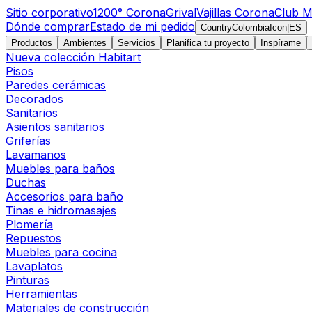
Sitio corporativo
1200° Corona
Grival
Vajillas Corona
Club M
Dónde comprar
Estado de mi pedido
CountryColombiaIcon
|
ES
Productos
Ambientes
Servicios
Planifica tu proyecto
Inspírame
Nueva colección Habitart
Pisos
Paredes cerámicas
Decorados
Sanitarios
Asientos sanitarios
Griferías
Lavamanos
Muebles para baños
Duchas
Accesorios para baño
Tinas e hidromasajes
Plomería
Repuestos
Muebles para cocina
Lavaplatos
Pinturas
Herramientas
Materiales de construcción