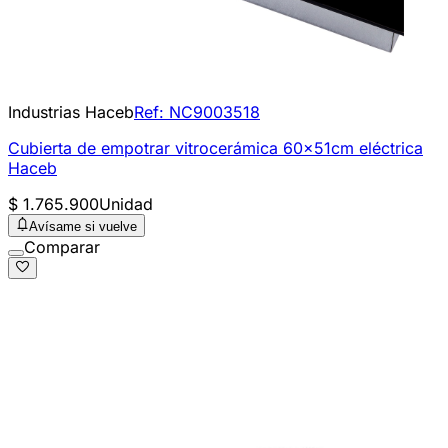
Industrias Haceb
Ref:
NC9003518
Cubierta de empotrar vitrocerámica 60x51cm eléctrica
Haceb
$ 1.765.900
Unidad
Avísame si vuelve
Comparar