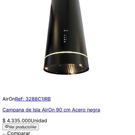
AirOn
Ref:
3288C1IRB
Campana de Isla AirOn 90 cm Acero negra
$ 4.335.000
Unidad
Ver producto
Ver
Comparar