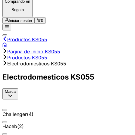
Comprando en
Bogota
Iniciar sesión
0
Productos KS055
Pagina de inicio KS055
Productos KS055
Electrodomesticos KS055
Electrodomesticos KS055
Marca
Challenger
(
4
)
Haceb
(
2
)