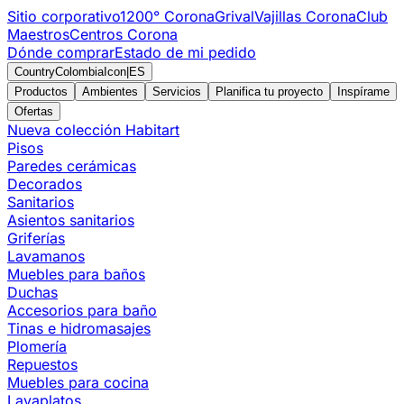
Sitio corporativo
1200° Corona
Grival
Vajillas Corona
Club
Maestros
Centros Corona
Dónde comprar
Estado de mi pedido
CountryColombiaIcon
|
ES
Productos
Ambientes
Servicios
Planifica tu proyecto
Inspírame
Ofertas
Nueva colección Habitart
Pisos
Paredes cerámicas
Decorados
Sanitarios
Asientos sanitarios
Griferías
Lavamanos
Muebles para baños
Duchas
Accesorios para baño
Tinas e hidromasajes
Plomería
Repuestos
Muebles para cocina
Lavaplatos