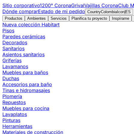
Sitio corporativo
1200° Corona
Grival
Vajillas Corona
Club M
Dónde comprar
Estado de mi pedido
CountryColombiaIcon
|
ES
Productos
Ambientes
Servicios
Planifica tu proyecto
Inspírame
Nueva colección Habitart
Pisos
Paredes cerámicas
Decorados
Sanitarios
Asientos sanitarios
Griferías
Lavamanos
Muebles para baños
Duchas
Accesorios para baño
Tinas e hidromasajes
Plomería
Repuestos
Muebles para cocina
Lavaplatos
Pinturas
Herramientas
Materiales de construcción