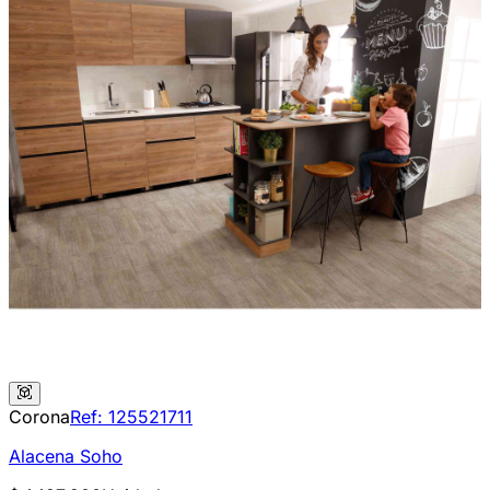
Corona
Ref:
125521711
Alacena Soho