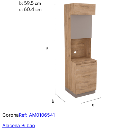
Corona
Ref:
AM0106541
Alacena Bilbao