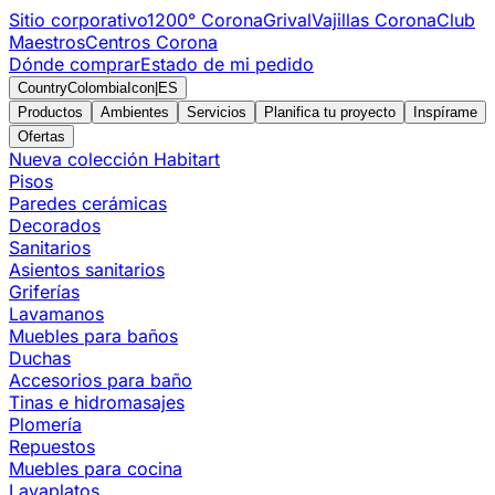
Sitio corporativo
1200° Corona
Grival
Vajillas Corona
Club
Maestros
Centros Corona
Dónde comprar
Estado de mi pedido
CountryColombiaIcon
|
ES
Productos
Ambientes
Servicios
Planifica tu proyecto
Inspírame
Ofertas
Nueva colección Habitart
Pisos
Paredes cerámicas
Decorados
Sanitarios
Asientos sanitarios
Griferías
Lavamanos
Muebles para baños
Duchas
Accesorios para baño
Tinas e hidromasajes
Plomería
Repuestos
Muebles para cocina
Lavaplatos