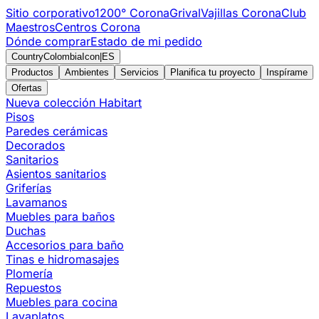
Sitio corporativo
1200° Corona
Grival
Vajillas Corona
Club
Maestros
Centros Corona
Dónde comprar
Estado de mi pedido
CountryColombiaIcon
|
ES
Productos
Ambientes
Servicios
Planifica tu proyecto
Inspírame
Ofertas
Nueva colección Habitart
Pisos
Paredes cerámicas
Decorados
Sanitarios
Asientos sanitarios
Griferías
Lavamanos
Muebles para baños
Duchas
Accesorios para baño
Tinas e hidromasajes
Plomería
Repuestos
Muebles para cocina
Lavaplatos