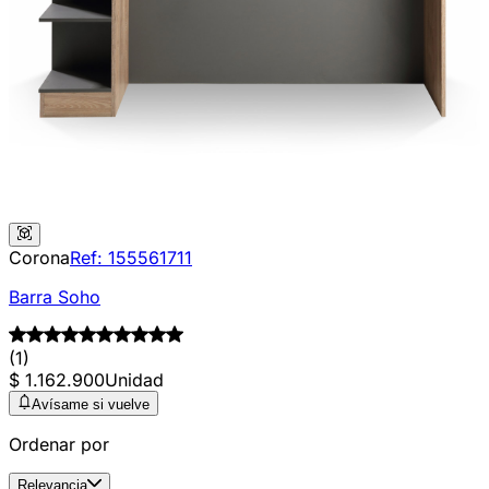
Corona
Ref:
155561711
Barra Soho
(1)
$ 1.162.900
Unidad
Avísame si vuelve
Ordenar por
Relevancia