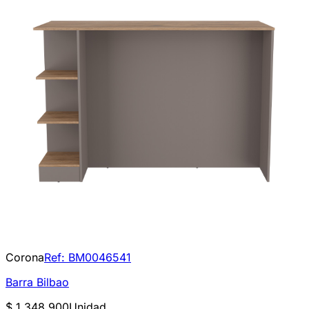
Corona
Ref:
BM0046541
Barra Bilbao
$ 1.348.900
Unidad