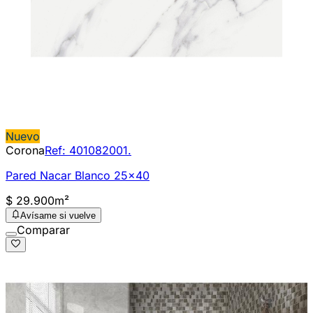
Nuevo
Corona
Ref:
401082001.
Pared Nacar Blanco 25x40
$ 29.900
m²
Avísame si vuelve
Comparar