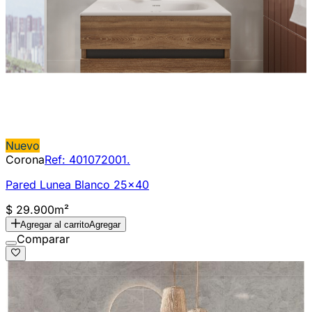
Nuevo
Corona
Ref:
401072001.
Pared Lunea Blanco 25x40
$ 29.900
m²
Agregar al carrito
Agregar
Comparar