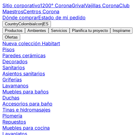
Sitio corporativo
1200° Corona
Grival
Vajillas Corona
Club
Maestros
Centros Corona
Dónde comprar
Estado de mi pedido
CountryColombiaIcon
|
ES
Productos
Ambientes
Servicios
Planifica tu proyecto
Inspírame
Ofertas
Nueva colección Habitart
Pisos
Paredes cerámicas
Decorados
Sanitarios
Asientos sanitarios
Griferías
Lavamanos
Muebles para baños
Duchas
Accesorios para baño
Tinas e hidromasajes
Plomería
Repuestos
Muebles para cocina
Lavaplatos