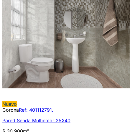
Nuevo
Corona
Ref:
401112791.
Pared Senda Multicolor 25X40
$ 30.900
m²