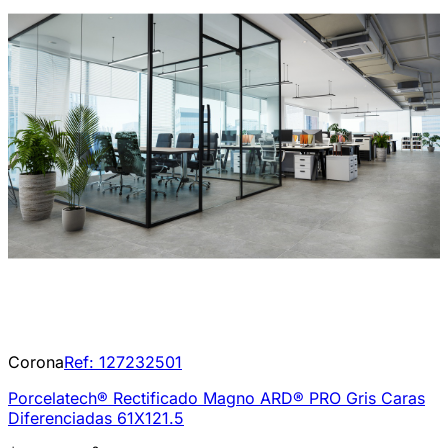
Corona
Ref:
127232501
Porcelatech® Rectificado Magno ARD® PRO Gris Caras
Diferenciadas 61X121.5