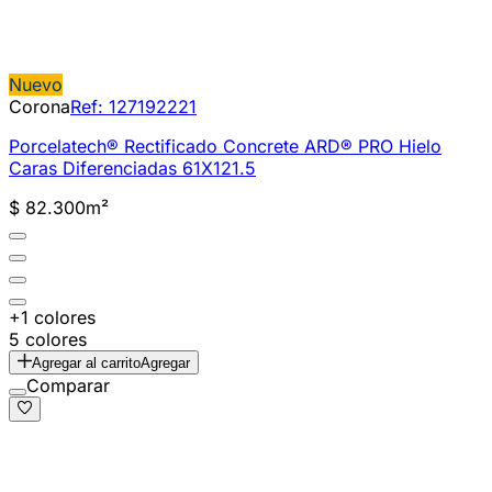
Nuevo
Corona
Ref:
127192221
Porcelatech® Rectificado Concrete ARD® PRO Hielo
Caras Diferenciadas 61X121.5
$ 82.300
m²
+1 colores
5 colores
Agregar al carrito
Agregar
Comparar