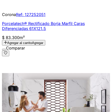
Corona
Ref:
127252051
Porcelatech® Rectificado Borja Marfil Caras
Diferenciadas 61X121.5
$ 83.300
m²
Agregar al carrito
Agregar
Comparar