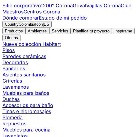
Sitio corporativo
1200° Corona
Grival
Vajillas Corona
Club
Maestros
Centros Corona
Dónde comprar
Estado de mi pedido
CountryColombiaIcon
|
ES
Productos
Ambientes
Servicios
Planifica tu proyecto
Inspírame
Ofertas
Nueva colección Habitart
Pisos
Paredes cerámicas
Decorados
Sanitarios
Asientos sanitarios
Griferías
Lavamanos
Muebles para baños
Duchas
Accesorios para baño
Tinas e hidromasajes
Plomería
Repuestos
Muebles para cocina
Lavaplatos