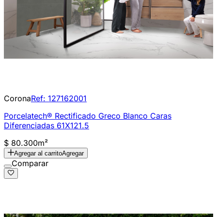
Corona
Ref:
127162001
Porcelatech® Rectificado Greco Blanco Caras
Diferenciadas 61X121.5
$ 80.300
m²
Agregar al carrito
Agregar
Comparar