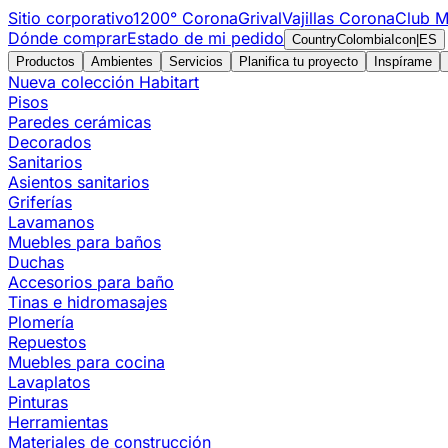
Sitio corporativo
1200° Corona
Grival
Vajillas Corona
Club M
Dónde comprar
Estado de mi pedido
CountryColombiaIcon
|
ES
Productos
Ambientes
Servicios
Planifica tu proyecto
Inspírame
Nueva colección Habitart
Pisos
Paredes cerámicas
Decorados
Sanitarios
Asientos sanitarios
Griferías
Lavamanos
Muebles para baños
Duchas
Accesorios para baño
Tinas e hidromasajes
Plomería
Repuestos
Muebles para cocina
Lavaplatos
Pinturas
Herramientas
Materiales de construcción