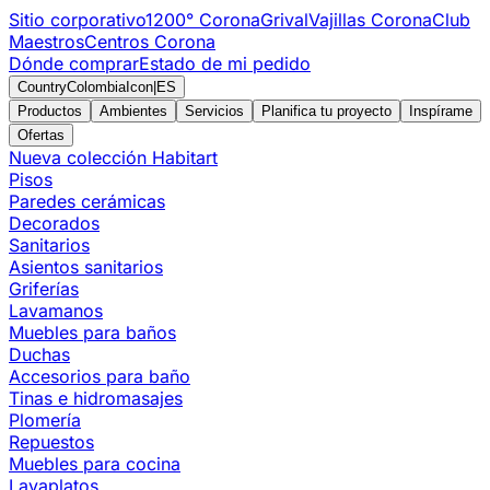
Sitio corporativo
1200° Corona
Grival
Vajillas Corona
Club
Maestros
Centros Corona
Dónde comprar
Estado de mi pedido
CountryColombiaIcon
|
ES
Productos
Ambientes
Servicios
Planifica tu proyecto
Inspírame
Ofertas
Nueva colección Habitart
Pisos
Paredes cerámicas
Decorados
Sanitarios
Asientos sanitarios
Griferías
Lavamanos
Muebles para baños
Duchas
Accesorios para baño
Tinas e hidromasajes
Plomería
Repuestos
Muebles para cocina
Lavaplatos