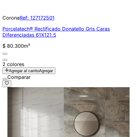
Corona
Ref:
127172501
Porcelatech® Rectificado Donatello Gris Caras
Diferenciadas 61X121.5
$ 80.300
m²
2 colores
Agregar al carrito
Agregar
Comparar