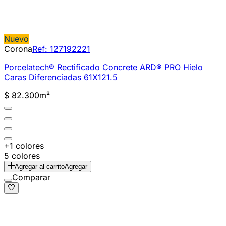
Nuevo
Corona
Ref:
127192221
Porcelatech® Rectificado Concrete ARD® PRO Hielo
Caras Diferenciadas 61X121.5
$ 82.300
m²
+1 colores
5 colores
Agregar al carrito
Agregar
Comparar