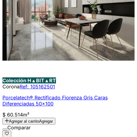
Colección H▲BIT▲RT
Corona
Ref:
105162501
Porcelatech® Rectificado Fiorenza Gris Caras
Diferenciadas 50x100
$ 60.514
m²
Agregar al carrito
Agregar
Comparar