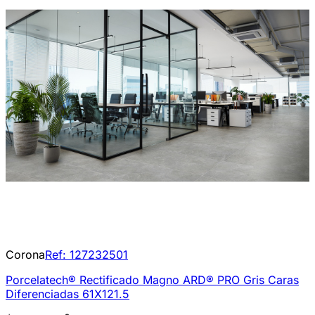
Corona
Ref:
127232501
Porcelatech® Rectificado Magno ARD® PRO Gris Caras
Diferenciadas 61X121.5