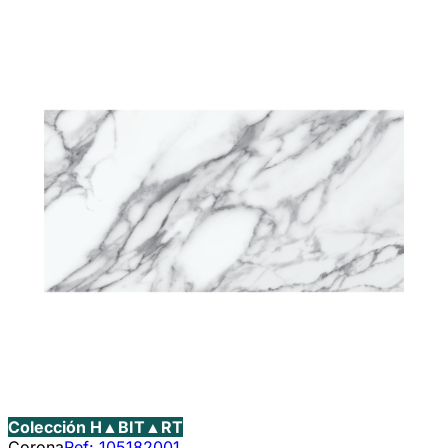
Colección H▲BIT▲RT
Corona
Ref:
105182001