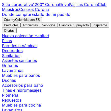
Sitio corporativo
1200° Corona
Grival
Vajillas Corona
Club
Maestros
Centros Corona
Dónde comprar
Estado de mi pedido
CountryColombiaIcon
|
ES
Productos
Ambientes
Servicios
Planifica tu proyecto
Inspírame
Ofertas
Nueva colección Habitart
Pisos
Paredes cerámicas
Decorados
Sanitarios
Asientos sanitarios
Griferías
Lavamanos
Muebles para baños
Duchas
Accesorios para baño
Tinas e hidromasajes
Plomería
Repuestos
Muebles para cocina
Lavaplatos