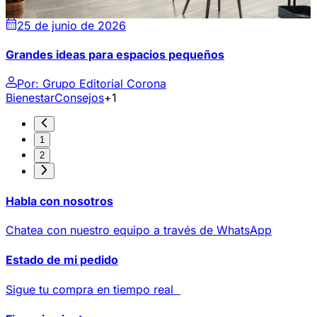
25 de junio de 2026
Grandes ideas para espacios pequeños
Por:
Grupo Editorial Corona
Bienestar
Consejos
+1
1
2
Habla con nosotros
Chatea con nuestro equipo a través de WhatsApp
Estado de mi pedido
Sigue tu compra en tiempo real