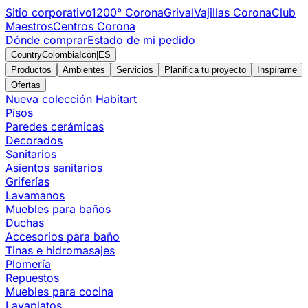
Sitio corporativo
1200° Corona
Grival
Vajillas Corona
Club
Maestros
Centros Corona
Dónde comprar
Estado de mi pedido
CountryColombiaIcon
|
ES
Productos
Ambientes
Servicios
Planifica tu proyecto
Inspírame
Ofertas
Nueva colección Habitart
Pisos
Paredes cerámicas
Decorados
Sanitarios
Asientos sanitarios
Griferías
Lavamanos
Muebles para baños
Duchas
Accesorios para baño
Tinas e hidromasajes
Plomería
Repuestos
Muebles para cocina
Lavaplatos