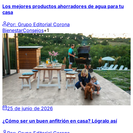
Los mejores productos ahorradores de agua para tu
casa
Por:
Grupo Editorial Corona
Bienestar
Consejos
+1
25 de junio de 2026
¿Cómo ser un buen anfitrión en casa? Lógralo así
Por:
Grupo Editorial Corona