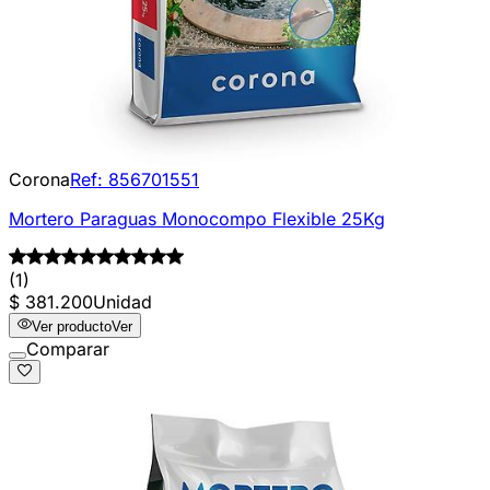
Corona
Ref:
856701551
Mortero Paraguas Monocompo Flexible 25Kg
(1)
$ 381.200
Unidad
Ver producto
Ver
Comparar