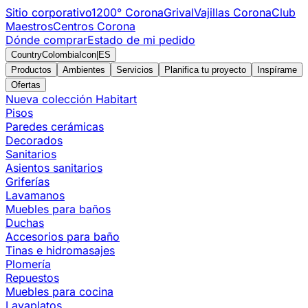
Sitio corporativo
1200° Corona
Grival
Vajillas Corona
Club
Maestros
Centros Corona
Dónde comprar
Estado de mi pedido
CountryColombiaIcon
|
ES
Productos
Ambientes
Servicios
Planifica tu proyecto
Inspírame
Ofertas
Nueva colección Habitart
Pisos
Paredes cerámicas
Decorados
Sanitarios
Asientos sanitarios
Griferías
Lavamanos
Muebles para baños
Duchas
Accesorios para baño
Tinas e hidromasajes
Plomería
Repuestos
Muebles para cocina
Lavaplatos