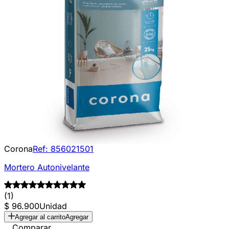
Corona
Ref:
856021501
Mortero Autonivelante
(1)
$ 96.900
Unidad
Agregar al carrito
Agregar
Comparar