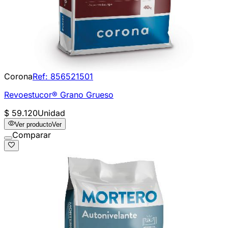
Corona
Ref:
856521501
Revoestucor® Grano Grueso
$ 59.120
Unidad
Ver producto
Ver
Comparar