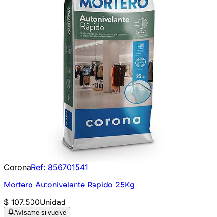
Corona
Ref:
856701541
Mortero Autonivelante Rapido 25Kg
$ 107.500
Unidad
Avísame si vuelve