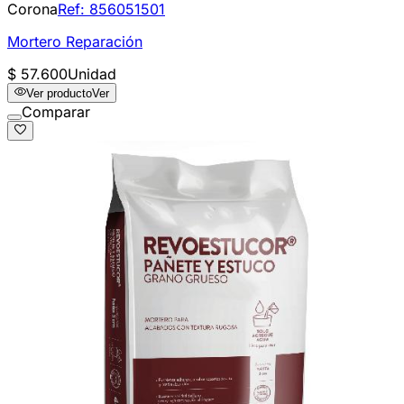
Corona
Ref:
856051501
Mortero Reparación
$ 57.600
Unidad
Ver producto
Ver
Comparar