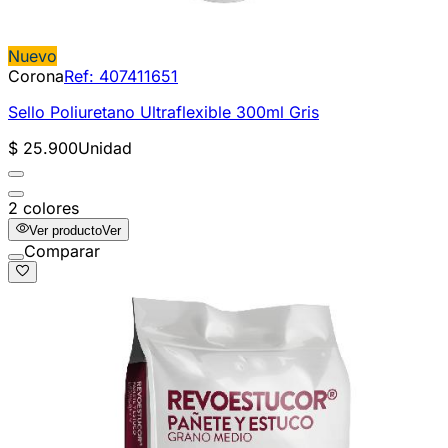
Nuevo
Corona
Ref:
407411651
Sello Poliuretano Ultraflexible 300ml Gris
$ 25.900
Unidad
2 colores
Ver producto
Ver
Comparar