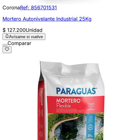
Corona
Ref:
856701531
Mortero Autonivelante Industrial 25Kg
$ 127.200
Unidad
Avísame si vuelve
Comparar