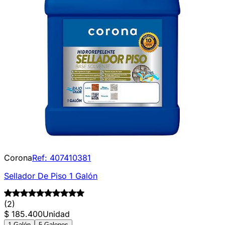
Corona
Ref:
407410381
Sellador De Piso 1 Galón
(2)
$ 185.400
Unidad
1 Galón
5 Galones