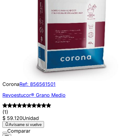
Corona
Ref:
856561501
Revoestucor® Grano Medio
(1)
$ 59.120
Unidad
Avísame si vuelve
Comparar