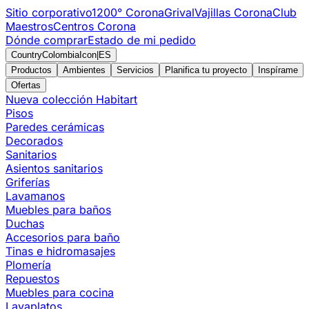
Sitio corporativo
1200° Corona
Grival
Vajillas Corona
Club
Maestros
Centros Corona
Dónde comprar
Estado de mi pedido
CountryColombiaIcon
|
ES
Productos
Ambientes
Servicios
Planifica tu proyecto
Inspírame
Ofertas
Nueva colección Habitart
Pisos
Paredes cerámicas
Decorados
Sanitarios
Asientos sanitarios
Griferías
Lavamanos
Muebles para baños
Duchas
Accesorios para baño
Tinas e hidromasajes
Plomería
Repuestos
Muebles para cocina
Lavaplatos