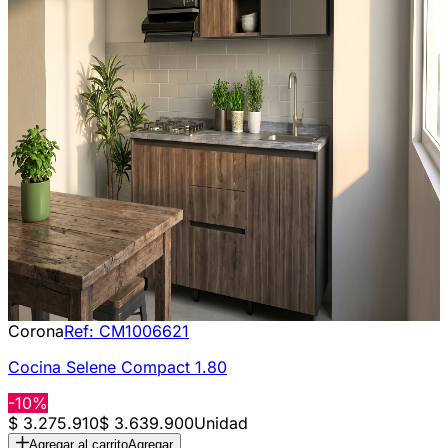
Corona
Ref:
CM1006621
Cocina Selene Compact 1.80
-10%
$ 3.275.910
$ 3.639.900
Unidad
Agregar al carrito
Agregar