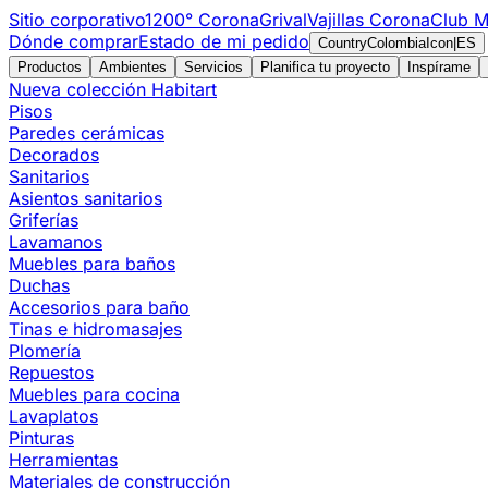
Sitio corporativo
1200° Corona
Grival
Vajillas Corona
Club M
Dónde comprar
Estado de mi pedido
CountryColombiaIcon
|
ES
Productos
Ambientes
Servicios
Planifica tu proyecto
Inspírame
Nueva colección Habitart
Pisos
Paredes cerámicas
Decorados
Sanitarios
Asientos sanitarios
Griferías
Lavamanos
Muebles para baños
Duchas
Accesorios para baño
Tinas e hidromasajes
Plomería
Repuestos
Muebles para cocina
Lavaplatos
Pinturas
Herramientas
Materiales de construcción