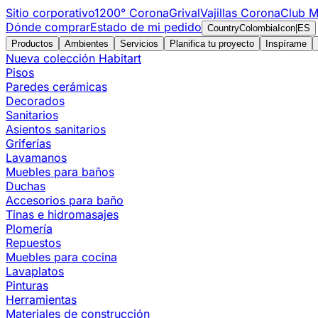
Sitio corporativo
1200° Corona
Grival
Vajillas Corona
Club M
Dónde comprar
Estado de mi pedido
CountryColombiaIcon
|
ES
Productos
Ambientes
Servicios
Planifica tu proyecto
Inspírame
Nueva colección Habitart
Pisos
Paredes cerámicas
Decorados
Sanitarios
Asientos sanitarios
Griferías
Lavamanos
Muebles para baños
Duchas
Accesorios para baño
Tinas e hidromasajes
Plomería
Repuestos
Muebles para cocina
Lavaplatos
Pinturas
Herramientas
Materiales de construcción