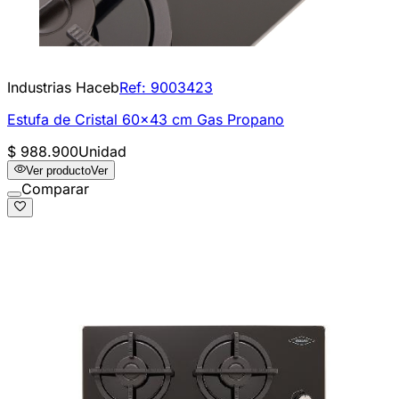
Industrias Haceb
Ref:
9003423
Estufa de Cristal 60x43 cm Gas Propano
$ 988.900
Unidad
Ver producto
Ver
Comparar