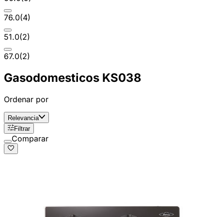
76.0
(
4
)
51.0
(
2
)
67.0
(
2
)
Gasodomesticos KS038
Ordenar por
Relevancia
Filtrar
Comparar