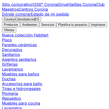
Sitio corporativo
1200° Corona
Grival
Vajillas Corona
Club
Maestros
Centros Corona
Dónde comprar
Estado de mi pedido
CountryColombiaIcon
|
ES
Productos
Ambientes
Servicios
Planifica tu proyecto
Inspírame
Ofertas
Nueva colección Habitart
Pisos
Paredes cerámicas
Decorados
Sanitarios
Asientos sanitarios
Griferías
Lavamanos
Muebles para baños
Duchas
Accesorios para baño
Tinas e hidromasajes
Plomería
Repuestos
Muebles para cocina
Lavaplatos