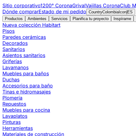
Sitio corporativo
1200° Corona
Grival
Vajillas Corona
Club M
Dónde comprar
Estado de mi pedido
CountryColombiaIcon
|
ES
Productos
Ambientes
Servicios
Planifica tu proyecto
Inspírame
Nueva colección Habitart
Pisos
Paredes cerámicas
Decorados
Sanitarios
Asientos sanitarios
Griferías
Lavamanos
Muebles para baños
Duchas
Accesorios para baño
Tinas e hidromasajes
Plomería
Repuestos
Muebles para cocina
Lavaplatos
Pinturas
Herramientas
Materiales de construcción