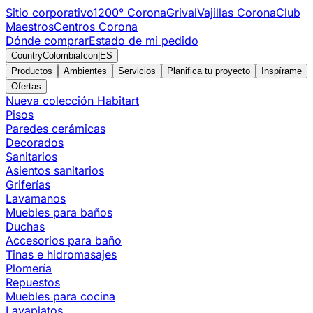
Sitio corporativo
1200° Corona
Grival
Vajillas Corona
Club
Maestros
Centros Corona
Dónde comprar
Estado de mi pedido
CountryColombiaIcon
|
ES
Productos
Ambientes
Servicios
Planifica tu proyecto
Inspírame
Ofertas
Nueva colección Habitart
Pisos
Paredes cerámicas
Decorados
Sanitarios
Asientos sanitarios
Griferías
Lavamanos
Muebles para baños
Duchas
Accesorios para baño
Tinas e hidromasajes
Plomería
Repuestos
Muebles para cocina
Lavaplatos