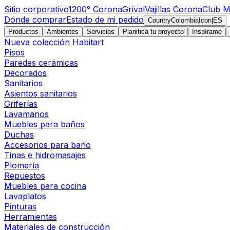
Sitio corporativo
1200° Corona
Grival
Vajillas Corona
Club M
Dónde comprar
Estado de mi pedido
CountryColombiaIcon
|
ES
Productos
Ambientes
Servicios
Planifica tu proyecto
Inspírame
Nueva colección Habitart
Pisos
Paredes cerámicas
Decorados
Sanitarios
Asientos sanitarios
Griferías
Lavamanos
Muebles para baños
Duchas
Accesorios para baño
Tinas e hidromasajes
Plomería
Repuestos
Muebles para cocina
Lavaplatos
Pinturas
Herramientas
Materiales de construcción