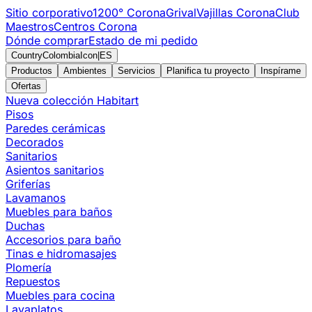
Sitio corporativo
1200° Corona
Grival
Vajillas Corona
Club
Maestros
Centros Corona
Dónde comprar
Estado de mi pedido
CountryColombiaIcon
|
ES
Productos
Ambientes
Servicios
Planifica tu proyecto
Inspírame
Ofertas
Nueva colección Habitart
Pisos
Paredes cerámicas
Decorados
Sanitarios
Asientos sanitarios
Griferías
Lavamanos
Muebles para baños
Duchas
Accesorios para baño
Tinas e hidromasajes
Plomería
Repuestos
Muebles para cocina
Lavaplatos