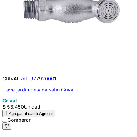
GRIVAL
Ref:
977920001
Llave jardín pesada satin Grival
Grival
$ 53.450
Unidad
Agregar al carrito
Agregar
Comparar