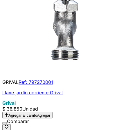
GRIVAL
Ref:
797270001
Llave jardín corriente Grival
Grival
$ 36.850
Unidad
Agregar al carrito
Agregar
Comparar