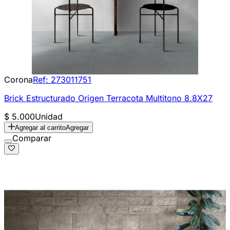
Corona
Ref:
273011751
Brick Estructurado Origen Terracota Multitono 8.8X27
$ 5.000
Unidad
Agregar al carrito
Agregar
Comparar