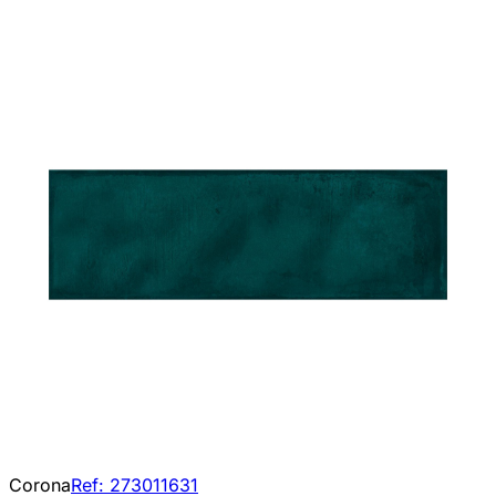
Corona
Ref:
273011631