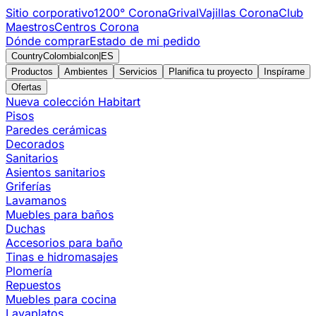
Sitio corporativo
1200° Corona
Grival
Vajillas Corona
Club
Maestros
Centros Corona
Dónde comprar
Estado de mi pedido
CountryColombiaIcon
|
ES
Productos
Ambientes
Servicios
Planifica tu proyecto
Inspírame
Ofertas
Nueva colección Habitart
Pisos
Paredes cerámicas
Decorados
Sanitarios
Asientos sanitarios
Griferías
Lavamanos
Muebles para baños
Duchas
Accesorios para baño
Tinas e hidromasajes
Plomería
Repuestos
Muebles para cocina
Lavaplatos