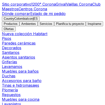
Sitio corporativo
1200° Corona
Grival
Vajillas Corona
Club
Maestros
Centros Corona
Dónde comprar
Estado de mi pedido
CountryColombiaIcon
|
ES
Productos
Ambientes
Servicios
Planifica tu proyecto
Inspírame
Ofertas
Nueva colección Habitart
Pisos
Paredes cerámicas
Decorados
Sanitarios
Asientos sanitarios
Griferías
Lavamanos
Muebles para baños
Duchas
Accesorios para baño
Tinas e hidromasajes
Plomería
Repuestos
Muebles para cocina
Lavaplatos